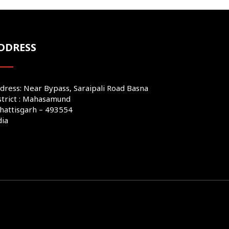
DDRESS
dress: Near Bypass, Saraipali Road Basna
strict : Mahasamund
hattisgarh – 493554
dia