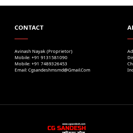
CONTACT
A
Avinash Nayak (Proprietor)
Ad
Mobile: +91 9131581090
Di
Mobile: +91 7489326453
Ch
Email: Cgsandeshmsmd@gmail.com
In