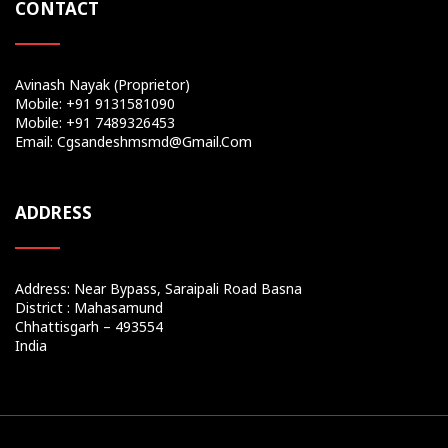
CONTACT
Avinash Nayak (Proprietor)
Mobile: +91 9131581090
Mobile: +91 7489326453
Email: Cgsandeshmsmd@gmail.com
ADDRESS
Address: Near Bypass, Saraipali Road Basna
District : Mahasamund
Chhattisgarh – 493554
India