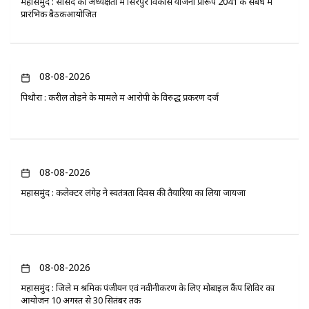
महासमुंद : सांसद की अध्यक्षता में सिरपुर विकास योजना प्रारूप 2041 के संबंध में
प्रारंभिक बैठकआयोजित
08-08-2026
पिथौरा : करील तोड़ने के मामले में आरोपी के विरुद्ध प्रकरण दर्ज
08-08-2026
महासमुंद : कलेक्टर लंगेह ने स्वतंत्रता दिवस की तैयारियों का लिया जायजा
08-08-2026
महासमुंद : जिले में श्रमिक पंजीयन एवं नवीनीकरण के लिए मोबाइल कैंप शिविर का
आयोजन 10 अगस्त से 30 सितंबर तक