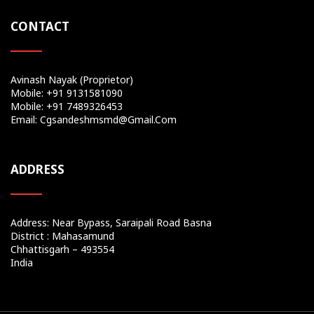
CONTACT
Avinash Nayak (Proprietor)
Mobile: +91 9131581090
Mobile: +91 7489326453
Email: Cgsandeshmsmd@gmail.com
ADDRESS
Address: Near Bypass, Saraipali Road Basna
District : Mahasamund
Chhattisgarh – 493554
India