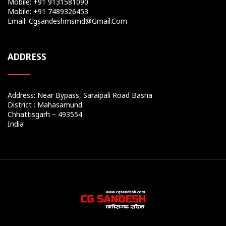
Mobile: +91 9131581090
Mobile: +91 7489326453
Email: Cgsandeshmsmd@gmail.com
ADDRESS
Address: Near Bypass, Saraipali Road Basna
District : Mahasamund
Chhattisgarh – 493554
India