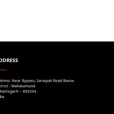
DDRESS
dress: Near Bypass, Saraipali Road Basna
strict : Mahasamund
hattisgarh – 493554
dia