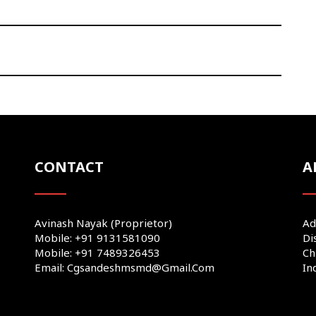
CONTACT
A
Avinash Nayak (Proprietor)
Ad
Mobile: +91 9131581090
Di
Mobile: +91 7489326453
Ch
Email: Cgsandeshmsmd@gmail.com
In