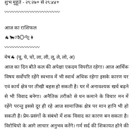
शुभ मुहूर्त - २९:२७+ से २९:४४+
〰️〰️〰️〰️〰️〰️〰️〰️〰️〰️〰️
आज का राशिफल
🐐🐂💏💮🐅👩
〰️〰️〰️〰️〰️〰️〰️
मेष🐐 (चू, चे, चो, ला, ली, लू, ले, लो, अ)
आज का दिन बीते कल की अपेक्षा एकदम विपरीत रहेगा। आज आर्थिक
विषय सर्वोपरि रहेंगे स्वभाव में भी स्वार्थ अधिक रहेगा इसके कारण घर
एवं कार्य क्षेत्र पर तीखी बहस हो सकती है। घर में अनावश्यक खर्च बढ़ने
से भी विवाद बनेगा। अनैतिक तरीको से धन कमाने के विचार मन में
रहेंगे परन्तु इससे दूर ही रहे आज सामाजिक क्षेत्र पर मान हानि भी हो
सकती है। प्रेम-प्रसंगों के संबंधो में शक विवाद का कारण बन सकता है।
विरोधियो के आगे लाचार अनुभव करेंगे। गर्म सर्द की शिकायत होने की