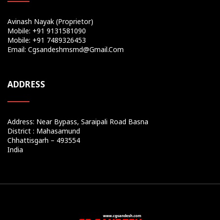
Avinash Nayak (Proprietor)
Mobile: +91 9131581090
Mobile: +91 7489326453
Email: Cgsandeshmsmd@gmail.com
ADDRESS
Address: Near Bypass, Saraipali Road Basna
District : Mahasamund
Chhattisgarh – 493554
India