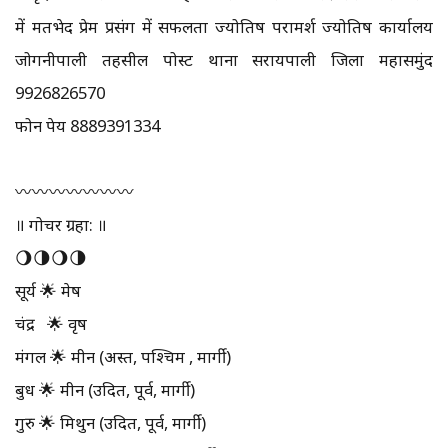
में मतभेद प्रेम प्रसंग में सफलता ज्योतिष परामर्श ज्योतिष कार्यालय
जोगनीपाली तहसील पोस्ट थाना सरायपाली जिला महासमुंद
9926826570
फोन पेय 8889391334
〰️〰️〰️〰️〰️〰️〰️
॥ गोचर ग्रहा: ॥
🌖🌗🌖🌗
सूर्य 🌟 मेष
चंद्र 🌟 वृष
मंगल 🌟 मीन (अस्त, पश्चिम , मार्गी)
बुध 🌟 मीन (उदित, पूर्व, मार्गी)
गुरु 🌟 मिथुन (उदित, पूर्व, मार्गी)