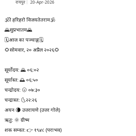
रायपुर
20-Apr-2026
🕉श्री हरिहरो विजयतेतराम🕉
🌄सुप्रभातम🌄
🗓आज का पञ्चाङ्ग🗓
🌻सोमवार, २० अप्रैल २०२६🌻
सूर्योदय: 🌄 ०६:०२
सूर्यास्त: 🌅 ०६:५०
चन्द्रोदय: 🌝 ०७:३०
चन्द्रास्त: 🌜२२:२६
अयन 🌘 उत्तरायणे (उत्तर गोले)
ऋतु: 🌞 ग्रीष्म
शक सम्वत: 👉 १९४८ (पराभव)