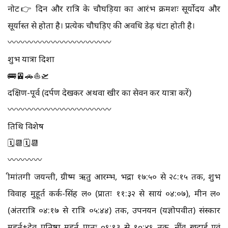
नोट👉 दिन और रात्रि के चौघड़िया का आरंभ क्रमशः सूर्योदय और
सूर्यास्त से होता है। प्रत्येक चौघड़िए की अवधि डेढ़ घंटा होती है।
〰️〰️〰️〰️〰️〰️〰️〰️〰️〰️〰️〰️
शुभ यात्रा दिशा
🚌🚈🚗⛵🛫
दक्षिण-पूर्व (दर्पण देखकर अथवा खीर का सेवन कर यात्रा करें)
〰️〰️〰️〰️〰️〰️〰️〰️〰️〰️〰️〰️
तिथि विशेष
🗓📆🗓📆
〰️〰️〰️〰️
श्रीमांतगी जयन्ती, ग्रीष्म ऋतु आरम्भ, भद्रा १७:५० से २८:१५ तक, शुभ
विवाह मुहूर्त कर्क-सिंह ल० (प्रातः ११:३२ से सायं ०४:०७), मीन ल०
(अंतरात्रि ०४:१७ से रात्रि ०५:४४) तक, उपनयन (यज्ञोपवीत) संस्कार
मुहूर्त+देव प्रतिष्ठा मुहूर्त प्रातः ०९:१३ से १०:४९ तक, नींव खुदाई एवं