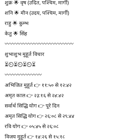
शुक्र 🌟 वृष (उदित, पश्चिम, मार्गी)
शनि 🌟 मीन (उदय, पश्चिम, मार्गी)
राहु 🌟 कुम्भ
केतु 🌟 सिंह
〰️〰️〰️〰️〰️〰️〰️〰️〰️〰️〰️〰️〰️
शुभाशुभ मुहूर्त विचार
⏳⏲⏳⏲⏳⏲⏳
〰️〰️〰️〰️〰️〰️〰️
अभिजित मुहूर्त 👉 ११:५० से १२:४२
अमृत काल 👉 २३:१६ से २४:४२
सर्वार्थ सिद्धि योग 👉 पूरे दिन
अमृत सिद्धि योग 👉 २६:०८ से २९:४४
रवि योग 👉 ०५:४५ से २६:०८
विजय मुहूर्त 👉 १४:२६ से १५:१८