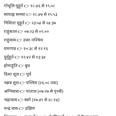
गोधूलि मुहूर्त 👉 १८:४६ से १९:०८
सायाह्न सन्ध्या 👉 १८:४७ से १९:५३
निशिता मुहूर्त 👉 २३:५४ से २४:३७
राहुकाल 👉 ०७:२३ से ०९:००
राहुवास 👉 उत्तर-पश्चिम
यमगण्ड 👉 १०:३८ से १२:१६
दुर्मुहूर्त 👉 १२:४२ से १३:३४
होमाहुति 👉 बुध
दिशा शूल 👉 पूर्व
नक्षत्र शूल 👉 पश्चिम (२६:०८ तक)
अग्निवास 👉 पाताल (०७:२७ से पृथ्वी)
भद्रावास 👉 स्वर्ग (१७:४९ से २८:१४)
चन्द्र वास 👉 दक्षिण