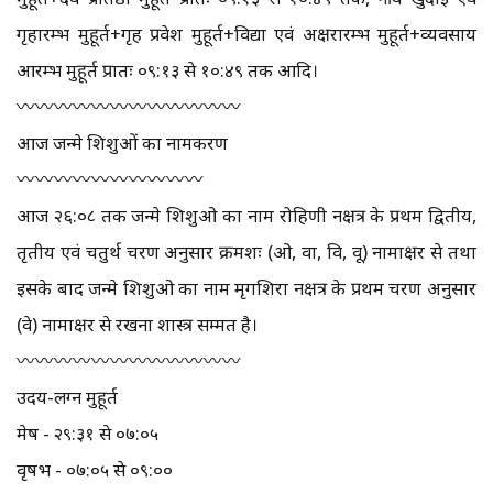
गृहारम्भ मुहूर्त+गृह प्रवेश मुहूर्त+विद्या एवं अक्षरारम्भ मुहूर्त+व्यवसाय
आरम्भ मुहूर्त प्रातः ०९:१३ से १०:४९ तक आदि।
〰️〰️〰️〰️〰️〰️〰️〰️〰️〰️〰️〰️
आज जन्मे शिशुओं का नामकरण
〰️〰️〰️〰️〰️〰️〰️〰️〰️〰️
आज २६:०८ तक जन्मे शिशुओ का नाम रोहिणी नक्षत्र के प्रथम द्वितीय,
तृतीय एवं चतुर्थ चरण अनुसार क्रमशः (ओ, वा, वि, वू) नामाक्षर से तथा
इसके बाद जन्मे शिशुओ का नाम मृगशिरा नक्षत्र के प्रथम चरण अनुसार
(वे) नामाक्षर से रखना शास्त्र सम्मत है।
〰️〰️〰️〰️〰️〰️〰️〰️〰️〰️〰️〰️
उदय-लग्न मुहूर्त
मेष - २९:३१ से ०७:०५
वृषभ - ०७:०५ से ०९:००