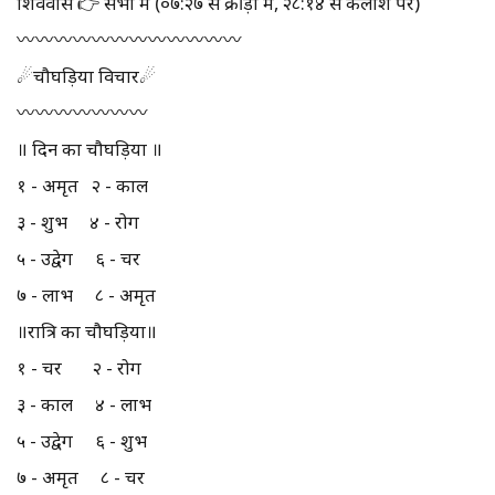
शिववास 👉 सभा में (०७:२७ से क्रीड़ा में, २८:१४ से कैलाश पर)
〰️〰️〰️〰️〰️〰️〰️〰️〰️〰️〰️〰️
☄चौघड़िया विचार☄
〰️〰️〰️〰️〰️〰️〰️
॥ दिन का चौघड़िया ॥
१ - अमृत २ - काल
३ - शुभ ४ - रोग
५ - उद्वेग ६ - चर
७ - लाभ ८ - अमृत
॥रात्रि का चौघड़िया॥
१ - चर २ - रोग
३ - काल ४ - लाभ
५ - उद्वेग ६ - शुभ
७ - अमृत ८ - चर