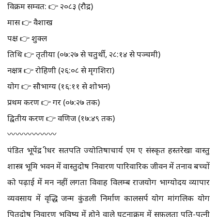
विक्रम सम्वत: 👉 २०८३ (रौद्र)
मास 👉 वैशाख
पक्ष 👉 शुक्ल
तिथि 👉 तृतीया (०७:२७ से चतुर्थी, २८:१४ से पञ्चमी)
नक्षत्र 👉 रोहिणी (२६:०८ से मृगशिरा)
योग 👉 सौभाग्य (१६:११ से शोभन)
प्रथम करण 👉 गर (०७:२७ तक)
द्वितीय करण 👉 वणिज (१७:४९ तक)
〰️〰️〰️〰️〰️〰️
पंडित भूपेंद्र श्रीधर सतपति ज्योतिषाचार्य एम ए संस्कृत हस्तरेखा वास्तु
शास्त्र भूमि भवन में वास्तुदोष निवारण पारिवारिक जीवन में तनाव बच्चों
को पढ़ाई में मन नहीं लगता विवाह विलम्ब राजयोग भाग्योदय व्यापार
व्यवसाय में वृद्धि जन्म कुंडली निर्माण कालसर्प योग मांगलिक योग
पितृदोष निवारण भविष्य में होने वाले घटनाक्रम में सफ़लता पति-पत्नी