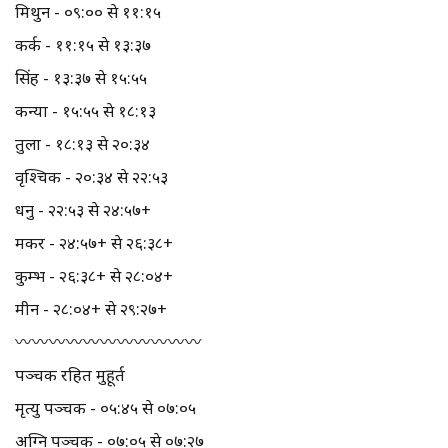
मिथुन - ०९:०० से ११:१५
कर्क - ११:१५ से १३:३७
सिंह - १३:३७ से १५:५५
कन्या - १५:५५ से १८:१३
तुला - १८:१३ से २०:३४
वृश्चिक - २०:३४ से २२:५३
धनु - २२:५३ से २४:५७+
मकर - २४:५७+ से २६:३८+
कुम्भ - २६:३८+ से २८:०४+
मीन - २८:०४+ से २९:२७+
〰️〰️〰️〰️〰️〰️〰️〰️〰️〰️〰️
पञ्चक रहित मुहूर्त
मृत्यु पञ्चक - ०५:४५ से ०७:०५
अग्नि पञ्चक - ०७:०५ से ०७:२७