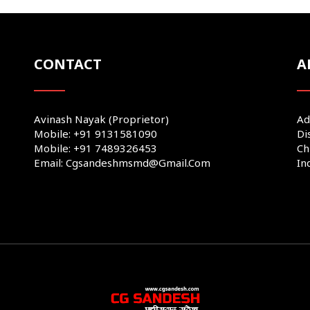
CONTACT
A
Avinash Nayak (Proprietor)
Ad
Mobile: +91 9131581090
Di
Mobile: +91 7489326453
Ch
Email: Cgsandeshmsmd@gmail.com
In