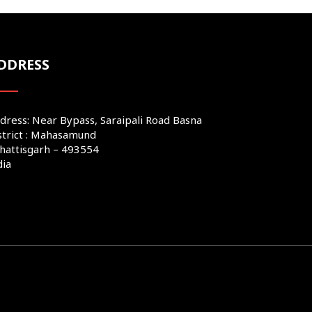
DDRESS
dress: Near Bypass, Saraipali Road Basna
strict : Mahasamund
hattisgarh – 493554
dia