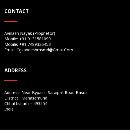
CONTACT
Avinash Nayak (Proprietor)
Mobile: +91 9131581090
Mobile: +91 7489326453
Email: Cgsandeshmsmd@gmail.com
ADDRESS
Address: Near Bypass, Saraipali Road Basna
District : Mahasamund
Chhattisgarh – 493554
India