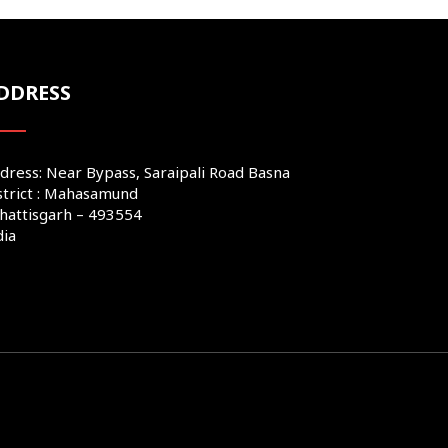
DDRESS
dress: Near Bypass, Saraipali Road Basna
strict : Mahasamund
hattisgarh – 493554
dia