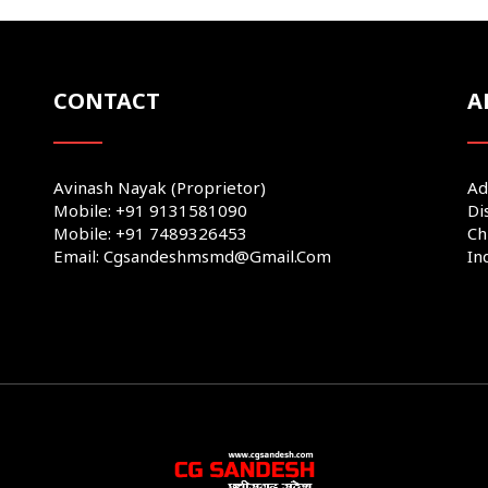
CONTACT
A
Avinash Nayak (Proprietor)
Ad
Mobile: +91 9131581090
Di
Mobile: +91 7489326453
Ch
Email: Cgsandeshmsmd@gmail.com
In