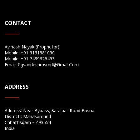
CONTACT
Avinash Nayak (Proprietor)
Mobile: +91 9131581090
Mobile: +91 7489326453
Email: Cgsandeshmsmd@gmail.com
ADDRESS
Address: Near Bypass, Saraipali Road Basna
District : Mahasamund
Chhattisgarh – 493554
India