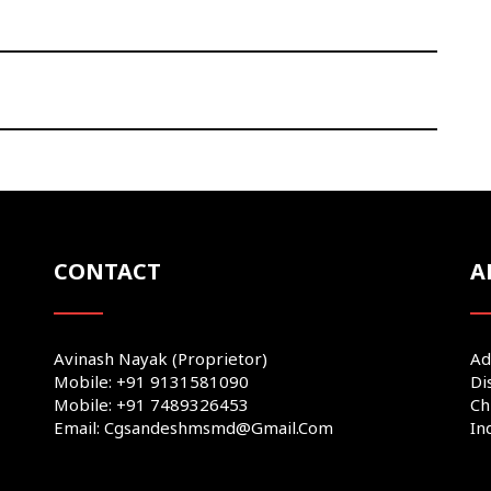
CONTACT
A
Avinash Nayak (Proprietor)
Ad
Mobile: +91 9131581090
Di
Mobile: +91 7489326453
Ch
Email: Cgsandeshmsmd@gmail.com
In