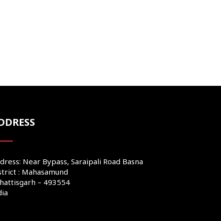
DDRESS
dress: Near Bypass, Saraipali Road Basna
strict : Mahasamund
hattisgarh – 493554
dia