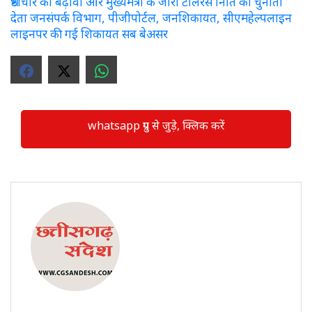
भ्रष्टाचार को बढ़ावा और मुख्यमंत्री के जीरो टोलरेंस निति को चुनौती
देता जनसंपर्क विभाग, पीजीपोर्टल, जनशिकायत, सीएमहेल्पलाइन
लाइनपर की गई शिकायत सब बेअसर
whatsapp ग्रुप से जुड़े, क्लिक करें