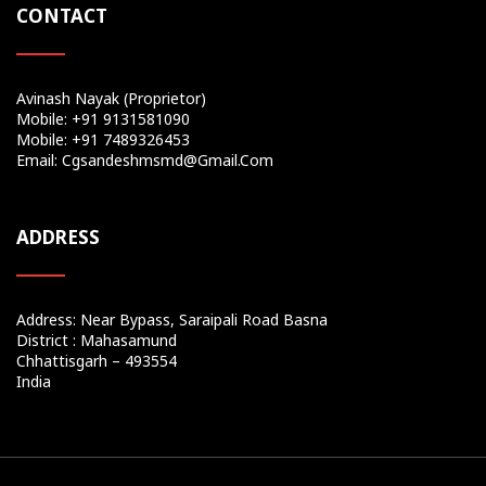
CONTACT
Avinash Nayak (Proprietor)
Mobile: +91 9131581090
Mobile: +91 7489326453
Email: Cgsandeshmsmd@gmail.com
ADDRESS
Address: Near Bypass, Saraipali Road Basna
District : Mahasamund
Chhattisgarh – 493554
India