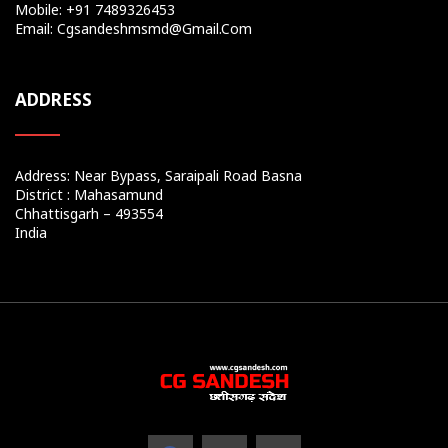
Mobile: +91 7489326453
Email: Cgsandeshmsmd@gmail.com
ADDRESS
Address: Near Bypass, Saraipali Road Basna
District : Mahasamund
Chhattisgarh – 493554
India