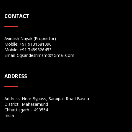
CONTACT
Avinash Nayak (Proprietor)
Mobile: +91 9131581090
Mobile: +91 7489326453
Email: Cgsandeshmsmd@gmail.com
ADDRESS
Address: Near Bypass, Saraipali Road Basna
District : Mahasamund
Chhattisgarh – 493554
India