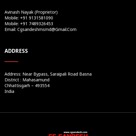
Avinash Nayak (Proprietor)
Mobile: +91 9131581090
Mobile: +91 7489326453
Email: Cgsandeshmsmd@gmail.com
ADDRESS
Address: Near Bypass, Saraipali Road Basna
District : Mahasamund
Chhattisgarh – 493554
India