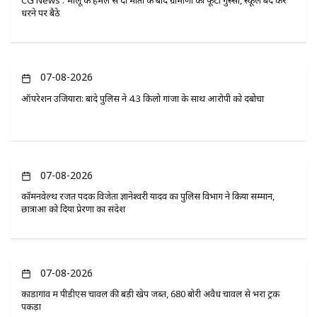
CG News : भालू के हमले से दो मौतों के बाद ग्रामीणों का फूटा गुस्सा, स्कूल बंद कर
धरने पर बैठे
07-08-2026
ऑपरेशन उजियारा: बांदे पुलिस ने 4.3 किलो गांजा के साथ आरोपी को दबोचा
07-08-2026
कॉमनवेल्थ रजत पदक विजेता ज्ञानेश्वरी यादव का पुलिस विभाग ने किया सम्मान,
छात्राओं को दिया प्रेरणा का संदेश
07-08-2026
कोंडागांव में पीडीएस चावल की बड़ी खेप जब्त, 680 बोरी अवैध चावल से भरा ट्रक
पकड़ा