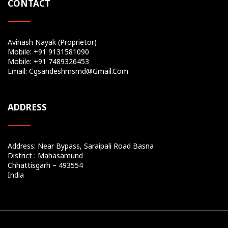
CONTACT
Avinash Nayak (Proprietor)
Mobile: +91 9131581090
Mobile: +91 7489326453
Email: Cgsandeshmsmd@gmail.com
ADDRESS
Address: Near Bypass, Saraipali Road Basna
District : Mahasamund
Chhattisgarh – 493554
India