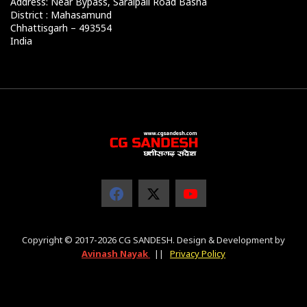
Address: Near Bypass, Saraipali Road Basna
District : Mahasamund
Chhattisgarh – 493554
India
Copyright © 2017-2026 CG SANDESH. Design & Development by
Avinash Nayak
||
Privacy Policy