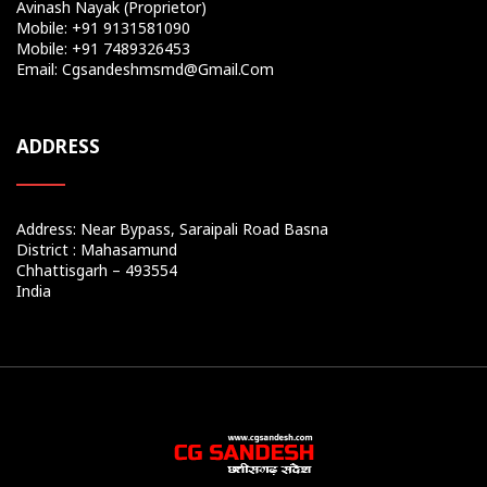
Avinash Nayak (Proprietor)
Mobile: +91 9131581090
Mobile: +91 7489326453
Email: Cgsandeshmsmd@gmail.com
ADDRESS
Address: Near Bypass, Saraipali Road Basna
District : Mahasamund
Chhattisgarh – 493554
India