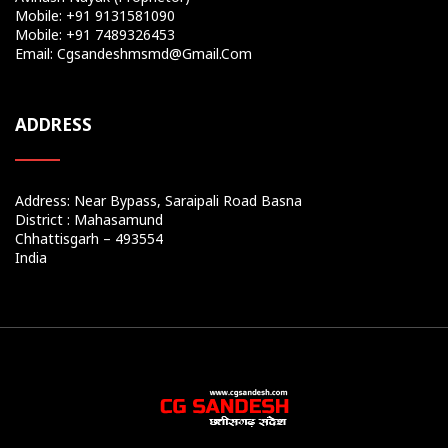
Mobile: +91 9131581090
Mobile: +91 7489326453
Email: Cgsandeshmsmd@gmail.com
ADDRESS
Address: Near Bypass, Saraipali Road Basna
District : Mahasamund
Chhattisgarh – 493554
India