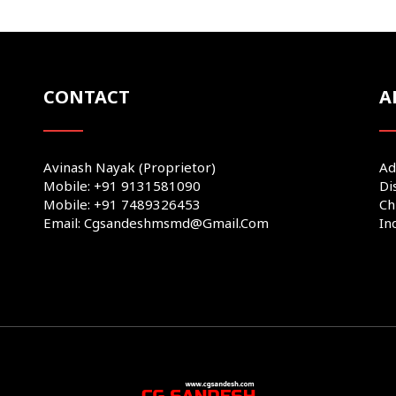
CONTACT
A
Avinash Nayak (Proprietor)
Ad
Mobile: +91 9131581090
Di
Mobile: +91 7489326453
Ch
Email: Cgsandeshmsmd@gmail.com
In