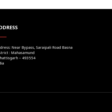
DDRESS
dress: Near Bypass, Saraipali Road Basna
strict : Mahasamund
hattisgarh – 493554
dia