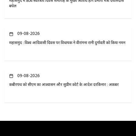
महासमुंद में 80वें स्वतंत्रता दिवस समारोह के मुख्य अतिथि होंगे प्रभारी मंत्री दयालदास
बघेल
09-08-2026
महासमुंद : विश्व आदिवासी दिवस पर विधायक ने वीरांगना रानी दुर्गावती को किया नमन
09-08-2026
कबीरपंथ को सीएम का आश्वासन और सुप्रीम कोर्ट के आदेश दरकिनार : अकबर