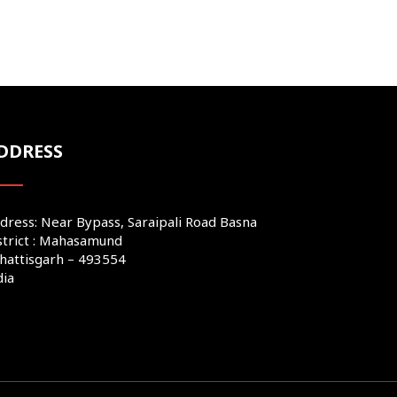
DDRESS
dress: Near Bypass, Saraipali Road Basna
strict : Mahasamund
hattisgarh – 493554
dia