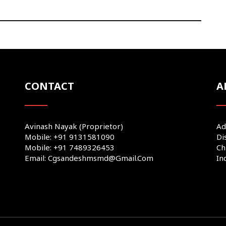
CONTACT
A
Avinash Nayak (Proprietor)
Ad
Mobile: +91 9131581090
Di
Mobile: +91 7489326453
Ch
Email: Cgsandeshmsmd@gmail.com
In