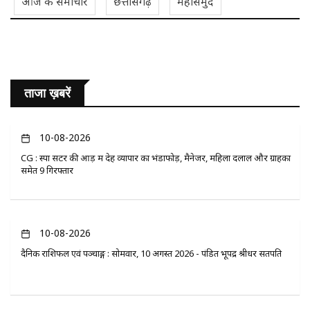
आज के समाचार
छत्तीसगढ़
महासमुंद
ताजा ख़बरें
10-08-2026
CG : स्पा सेंटर की आड़ में देह व्यापार का भंडाफोड़, मैनेजर, महिला दलाल और ग्राहकों
समेत 9 गिरफ्तार
10-08-2026
दैनिक राशिफल एवं पञ्चाङ्ग : सोमवार, 10 अगस्त 2026 - पंडित भूपेंद्र श्रीधर सतपति