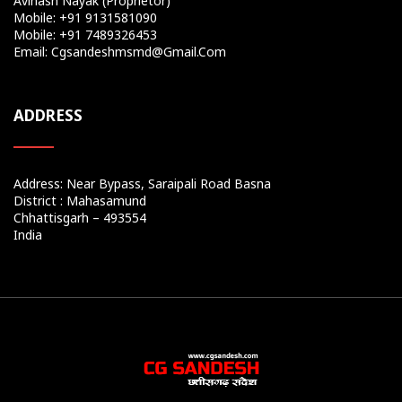
Avinash Nayak (Proprietor)
Mobile: +91 9131581090
Mobile: +91 7489326453
Email: Cgsandeshmsmd@gmail.com
ADDRESS
Address: Near Bypass, Saraipali Road Basna
District : Mahasamund
Chhattisgarh – 493554
India