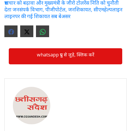
भ्रष्टाचार को बढ़ावा और मुख्यमंत्री के जीरो टोलरेंस निति को चुनौती
देता जनसंपर्क विभाग, पीजीपोर्टल, जनशिकायत, सीएमहेल्पलाइन
लाइनपर की गई शिकायत सब बेअसर
whatsapp ग्रुप से जुड़े, क्लिक करें