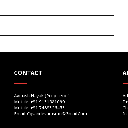
CONTACT
A
Avinash Nayak (Proprietor)
Ad
Mobile: +91 9131581090
Di
Mobile: +91 7489326453
Ch
Email: Cgsandeshmsmd@gmail.com
In