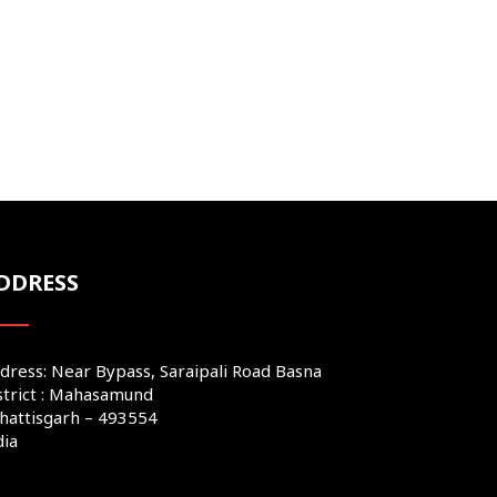
DDRESS
dress: Near Bypass, Saraipali Road Basna
strict : Mahasamund
hattisgarh – 493554
dia