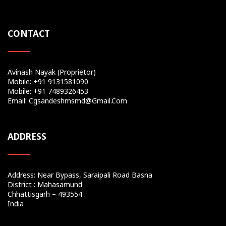
CONTACT
Avinash Nayak (Proprietor)
Mobile: +91 9131581090
Mobile: +91 7489326453
Email: Cgsandeshmsmd@gmail.com
ADDRESS
Address: Near Bypass, Saraipali Road Basna
District : Mahasamund
Chhattisgarh – 493554
India