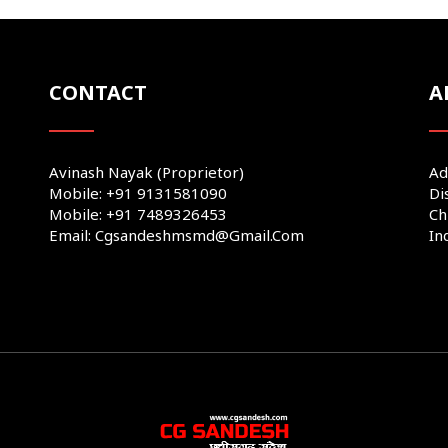
CONTACT
A
Avinash Nayak (Proprietor)
Ad
Mobile: +91 9131581090
Di
Mobile: +91 7489326453
Ch
Email: Cgsandeshmsmd@gmail.com
In