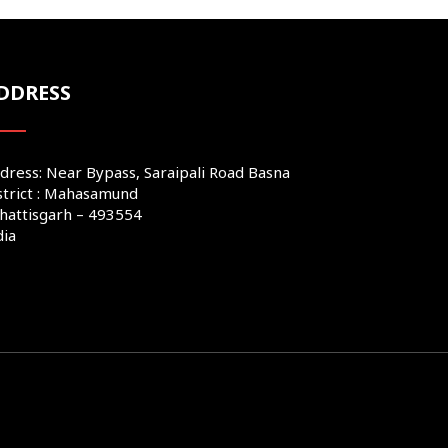
DDRESS
dress: Near Bypass, Saraipali Road Basna
strict : Mahasamund
hattisgarh – 493554
dia