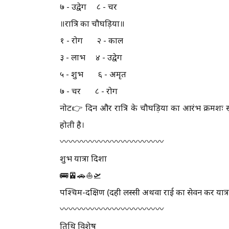
७ - उद्वेग ८ - चर
॥रात्रि का चौघड़िया॥
१ - रोग २ - काल
३ - लाभ ४ - उद्वेग
५ - शुभ ६ - अमृत
७ - चर ८ - रोग
नोट👉 दिन और रात्रि के चौघड़िया का आरंभ क्रमशः सूर्य
होती है।
〰️〰️〰️〰️〰️〰️〰️〰️〰️〰️〰️〰️
शुभ यात्रा दिशा
🚌🚈🚗⛵🛫
पश्चिम-दक्षिण (दही लस्सी अथवा राई का सेवन कर यात्रा
〰️〰️〰️〰️〰️〰️〰️〰️〰️〰️〰️〰️
तिथि विशेष