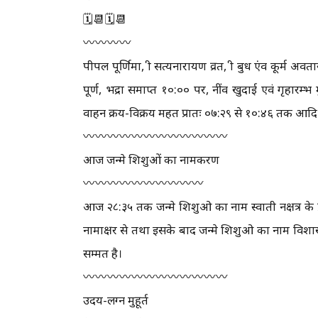
🗓📆🗓📆
〰️〰️〰️〰️
पीपल पूर्णिमा, श्री सत्यनारायण व्रत, श्री बुध एंव कूर्म 
पूर्ण, भद्रा समाप्त १०:०० पर, नींव खुदाई एवं गृहारम्भ मुह
वाहन क्रय-विक्रय महत प्रातः ०७:२९ से १०:४६ तक आदि
〰️〰️〰️〰️〰️〰️〰️〰️〰️〰️〰️〰️
आज जन्मे शिशुओं का नामकरण
〰️〰️〰️〰️〰️〰️〰️〰️〰️〰️
आज २८:३५ तक जन्मे शिशुओ का नाम स्वाती नक्षत्र के प्र
नामाक्षर से तथा इसके बाद जन्मे शिशुओ का नाम विशाखा न
सम्मत है।
〰️〰️〰️〰️〰️〰️〰️〰️〰️〰️〰️〰️
उदय-लग्न मुहूर्त