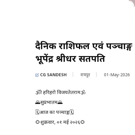
दैनिक राशिफल एवं पञ्चाङ्ग :
भूपेंद्र श्रीधर सतपति
CG SANDESH
रायपुर
01-May-2026
🕉श्री हरिहरो विजयतेतराम🕉
🌄सुप्रभातम🌄
🗓आज का पञ्चाङ्ग🗓
🌻शुक्रवार, ०१ मई २०२६🌻