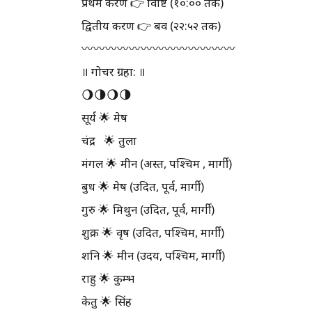
प्रथम करण 👉 विष्टि (१०:०० तक)
द्वितीय करण 👉 बव (२२:५२ तक)
〰️〰️〰️〰️〰️〰️〰️〰️〰️〰️〰️〰️〰️
॥ गोचर ग्रहा: ॥
🌖🌗🌖🌗
सूर्य 🌟 मेष
चंद्र 🌟 तुला
मंगल 🌟 मीन (अस्त, पश्चिम , मार्गी)
बुध 🌟 मेष (उदित, पूर्व, मार्गी)
गुरु 🌟 मिथुन (उदित, पूर्व, मार्गी)
शुक्र 🌟 वृष (उदित, पश्चिम, मार्गी)
शनि 🌟 मीन (उदय, पश्चिम, मार्गी)
राहु 🌟 कुम्भ
केतु 🌟 सिंह