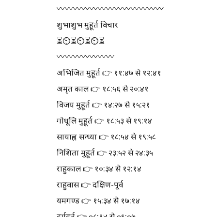
〰️〰️〰️〰️〰️〰️〰️〰️〰️〰️〰️〰️〰️
शुभाशुभ मुहूर्त विचार
⏳⏲⏳⏲⏳⏲⏳
〰️〰️〰️〰️〰️〰️〰️
अभिजित मुहूर्त 👉 ११:४७ से १२:४१
अमृत काल 👉 १८:५६ से २०:४१
विजय मुहूर्त 👉 १४:२७ से १५:२१
गोधूलि मुहूर्त 👉 १८:५३ से १९:१४
सायाह्न सन्ध्या 👉 १८:५४ से १९:५८
निशिता मुहूर्त 👉 २३:५२ से २४:३५
राहुकाल 👉 १०:३४ से १२:१४
राहुवास 👉 दक्षिण-पूर्व
यमगण्ड 👉 १५:३४ से १७:१४
दुर्मुहूर्त 👉 ०८:१४ से ०९:०७