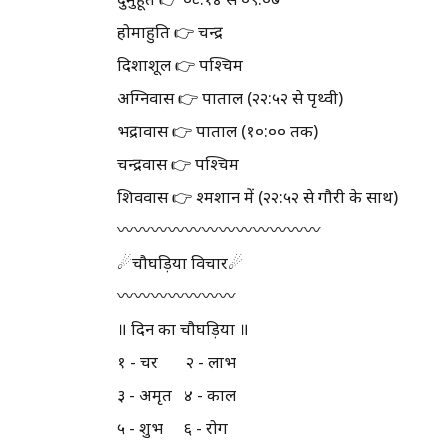
होमाहुति 👉 चन्द्र
दिशाशूल 👉 पश्चिम
अग्निवास 👉 पाताल (२२:५२ से पृथ्वी)
भद्रावास 👉 पाताल (१०:०० तक)
चन्द्रवास 👉 पश्चिम
शिववास 👉 श्मशान में (२२:५२ से गौरी के साथ)
〰️〰️〰️〰️〰️〰️〰️〰️〰️〰️〰️〰️
☄चौघड़िया विचार☄
〰️〰️〰️〰️〰️〰️〰️
॥ दिन का चौघड़िया ॥
१ - चर २ - लाभ
३ - अमृत ४ - काल
५ - शुभ ६ - रोग