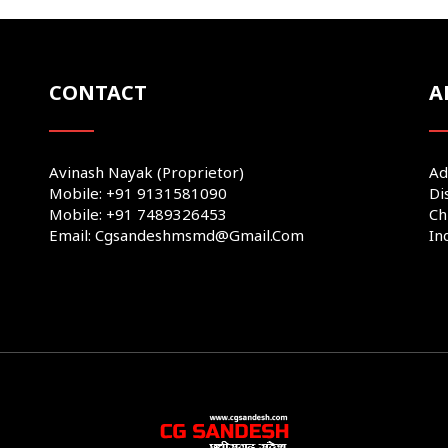
CONTACT
A
Avinash Nayak (Proprietor)
Ad
Mobile: +91 9131581090
Di
Mobile: +91 7489326453
Ch
Email: Cgsandeshmsmd@gmail.com
In