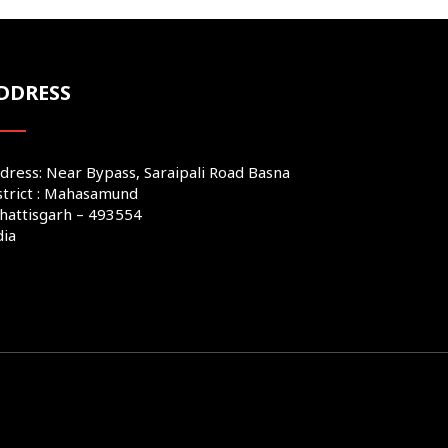
DDRESS
dress: Near Bypass, Saraipali Road Basna
strict : Mahasamund
hattisgarh – 493554
dia