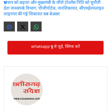
भ्रष्टाचार को बढ़ावा और मुख्यमंत्री के जीरो टोलरेंस निति को चुनौती
देता जनसंपर्क विभाग, पीजीपोर्टल, जनशिकायत, सीएमहेल्पलाइन
लाइनपर की गई शिकायत सब बेअसर
whatsapp ग्रुप से जुड़े, क्लिक करें