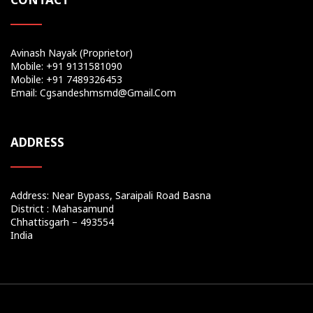
Avinash Nayak (Proprietor)
Mobile: +91 9131581090
Mobile: +91 7489326453
Email: Cgsandeshmsmd@gmail.com
ADDRESS
Address: Near Bypass, Saraipali Road Basna
District : Mahasamund
Chhattisgarh – 493554
India