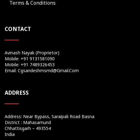
Terms & Conditions
CONTACT
Avinash Nayak (Proprietor)
Mobile: +91 9131581090
Mobile: +91 7489326453
Email: Cgsandeshmsmd@gmail.com
ADDRESS
Address: Near Bypass, Saraipali Road Basna
District : Mahasamund
Chhattisgarh – 493554
India