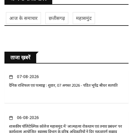
आज के समाचार
छत्तीसगढ़
महासमुंद
ताजा ख़बरें
07-08-2026
दैनिक राशिफल एवं पञ्चाङ्ग : शुक्रवार, 07 अगस्त 2026 - पंडित भूपेंद्र श्रीधर सतपति
06-08-2026
​शासकीय पॉलिटेक्निक कॉलेज महासमुंद में 'आत्महत्या रोकथाम एवं तनाव प्रबंधन' पर
कार्यशाला आयोजित; स्वास्थ्य विभाग के वरिष्ठ अधिकारियों ने दिए महत्वपूर्ण सुझाव