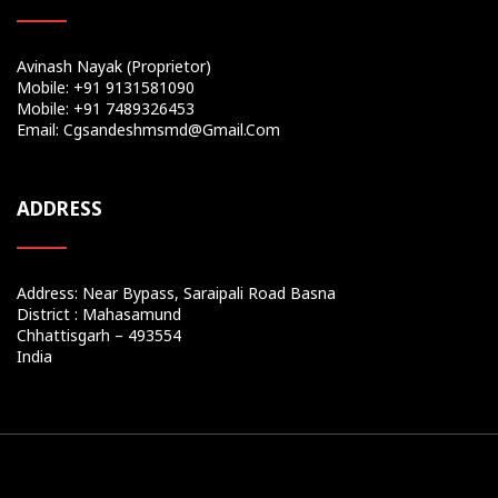
Avinash Nayak (Proprietor)
Mobile: +91 9131581090
Mobile: +91 7489326453
Email: Cgsandeshmsmd@gmail.com
ADDRESS
Address: Near Bypass, Saraipali Road Basna
District : Mahasamund
Chhattisgarh – 493554
India