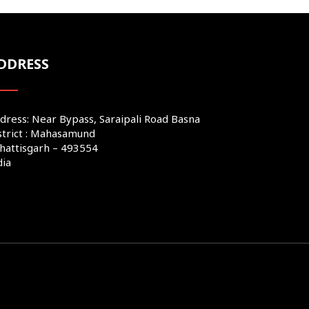
DDRESS
dress: Near Bypass, Saraipali Road Basna
strict : Mahasamund
hattisgarh – 493554
dia