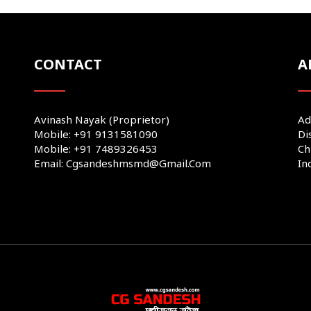
CONTACT
A
Avinash Nayak (Proprietor)
Ad
Mobile: +91 9131581090
Di
Mobile: +91 7489326453
Ch
Email: Cgsandeshmsmd@gmail.com
In