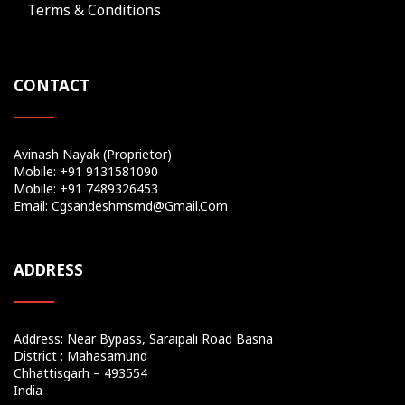
Terms & Conditions
CONTACT
Avinash Nayak (Proprietor)
Mobile: +91 9131581090
Mobile: +91 7489326453
Email: Cgsandeshmsmd@gmail.com
ADDRESS
Address: Near Bypass, Saraipali Road Basna
District : Mahasamund
Chhattisgarh – 493554
India