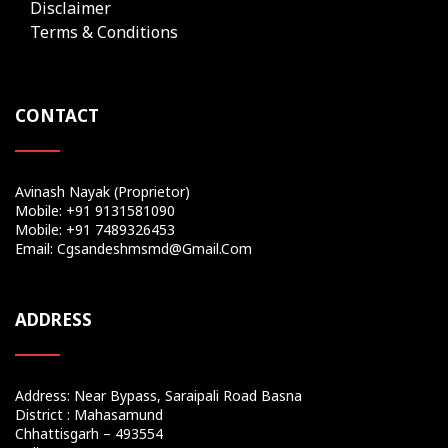
Disclaimer
Terms & Conditions
CONTACT
Avinash Nayak (Proprietor)
Mobile: +91 9131581090
Mobile: +91 7489326453
Email: Cgsandeshmsmd@gmail.com
ADDRESS
Address: Near Bypass, Saraipali Road Basna
District : Mahasamund
Chhattisgarh – 493554