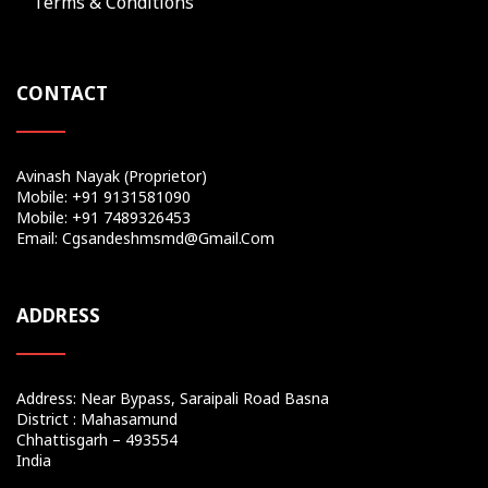
Terms & Conditions
CONTACT
Avinash Nayak (Proprietor)
Mobile: +91 9131581090
Mobile: +91 7489326453
Email: Cgsandeshmsmd@gmail.com
ADDRESS
Address: Near Bypass, Saraipali Road Basna
District : Mahasamund
Chhattisgarh – 493554
India