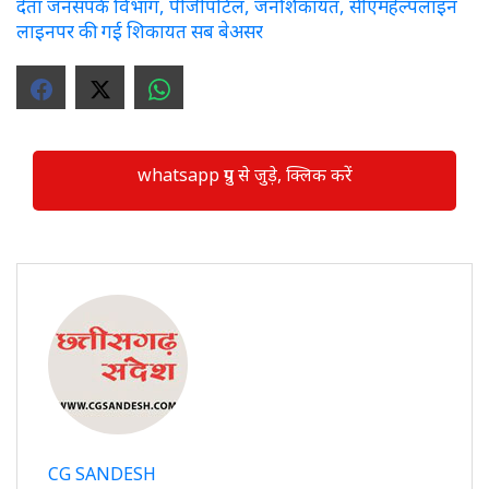
देता जनसंपर्क विभाग, पीजीपोर्टल, जनशिकायत, सीएमहेल्पलाइन
लाइनपर की गई शिकायत सब बेअसर
whatsapp ग्रुप से जुड़े, क्लिक करें
CG SANDESH