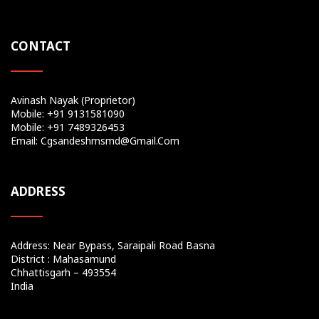
CONTACT
Avinash Nayak (Proprietor)
Mobile: +91 9131581090
Mobile: +91 7489326453
Email: Cgsandeshmsmd@gmail.com
ADDRESS
Address: Near Bypass, Saraipali Road Basna
District : Mahasamund
Chhattisgarh – 493554
India