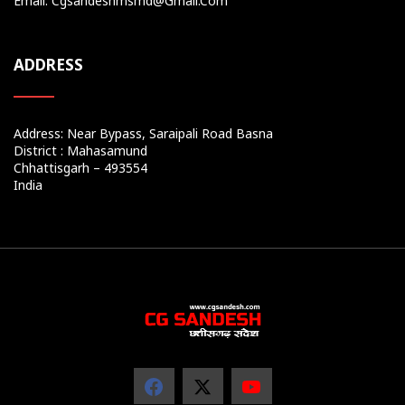
Email: Cgsandeshmsmd@gmail.com
ADDRESS
Address: Near Bypass, Saraipali Road Basna
District : Mahasamund
Chhattisgarh – 493554
India