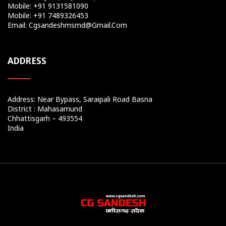
Mobile: +91 9131581090
Mobile: +91 7489326453
Email: Cgsandeshmsmd@gmail.com
ADDRESS
Address: Near Bypass, Saraipali Road Basna
District : Mahasamund
Chhattisgarh – 493554
India