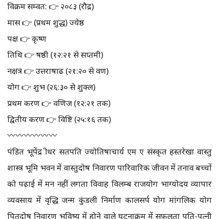
विक्रम सम्वत: 👉 २०८३ (रौद्र)
मास 👉 (प्रथम शुद्ध) ज्येष्ठ
पक्ष 👉 कृष्ण
तिथि 👉 षष्ठी (१२:२१ से सप्तमी)
नक्षत्र 👉 उत्तराषाढ (२१:२० से श्रवण)
योग 👉 शुभ (२६:३० से शुक्ल)
प्रथम करण 👉 वणिज (१२:२१ तक)
द्वितीय करण 👉 विष्टि (२५:१६ तक)
〰️〰️〰️〰️〰️〰️
पंडित भूपेंद्र श्रीधर सतपति ज्योतिषाचार्य एम ए संस्कृत हस्तरेखा वास्तु
शास्त्र भूमि भवन में वास्तुदोष निवारण पारिवारिक जीवन में तनाव बच्चों
को पढ़ाई में मन नहीं लगता विवाह विलम्ब राजयोग भाग्योदय व्यापार
व्यवसाय में वृद्धि जन्म कुंडली निर्माण कालसर्प योग मांगलिक योग
पितृदोष निवारण भविष्य में होने वाले घटनाक्रम में सफ़लता पति-पत्नी