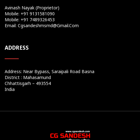
Avinash Nayak (Proprietor)
Mobile: +91 9131581090
Mobile: +91 7489326453
Email: Cgsandeshmsmd@gmail.com
ADDRESS
Address: Near Bypass, Saraipali Road Basna
District : Mahasamund
Chhattisgarh – 493554
India