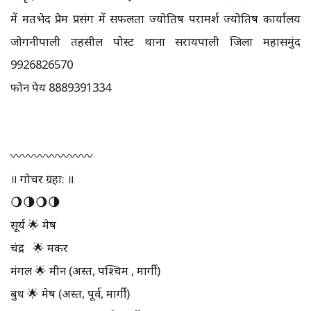
में मतभेद प्रेम प्रसंग में सफलता ज्योतिष परामर्श ज्योतिष कार्यालय
जोगनीपाली तहसील पोस्ट थाना सरायपाली जिला महासमुंद
9926826570
फोन पेय 8889391334
〰️〰️〰️〰️〰️〰️〰️
॥ गोचर ग्रहा: ॥
🌖🌗🌖🌗
सूर्य 🌟 मेष
चंद्र 🌟 मकर
मंगल 🌟 मीन (अस्त, पश्चिम , मार्गी)
बुध 🌟 मेष (अस्त, पूर्व, मार्गी)