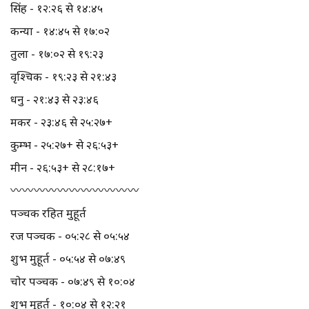
सिंह - १२:२६ से १४:४५
कन्या - १४:४५ से १७:०२
तुला - १७:०२ से १९:२३
वृश्चिक - १९:२३ से २१:४३
धनु - २१:४३ से २३:४६
मकर - २३:४६ से २५:२७+
कुम्भ - २५:२७+ से २६:५३+
मीन - २६:५३+ से २८:१७+
〰️〰️〰️〰️〰️〰️〰️〰️〰️〰️〰️
पञ्चक रहित मुहूर्त
रज पञ्चक - ०५:२८ से ०५:५४
शुभ मुहूर्त - ०५:५४ से ०७:४९
चोर पञ्चक - ०७:४९ से १०:०४
शुभ मुहूर्त - १०:०४ से १२:२१