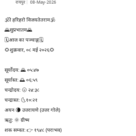
रायपुर
08-May-2026
🕉श्री हरिहरो विजयतेतराम🕉
🌄सुप्रभातम🌄
🗓आज का पञ्चाङ्ग🗓
🌻शुक्रवार, ०८ मई २०२६🌻
सूर्योदय: 🌄 ०५:४७
सूर्यास्त: 🌅 ०६:५९
चन्द्रोदय: 🌝 २४:३८
चन्द्रास्त: 🌜१०:२१
अयन 🌘 उत्तरायणे (उत्तर गोले)
ऋतु: 🌞 ग्रीष्म
शक सम्वत: 👉 १९४८ (पराभव)