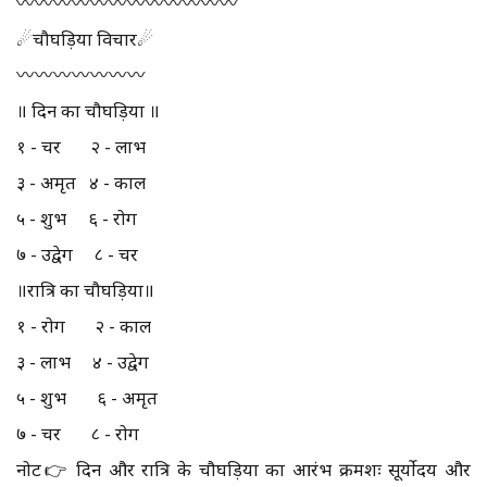
〰️〰️〰️〰️〰️〰️〰️〰️〰️〰️〰️〰️
☄चौघड़िया विचार☄
〰️〰️〰️〰️〰️〰️〰️
॥ दिन का चौघड़िया ॥
१ - चर २ - लाभ
३ - अमृत ४ - काल
५ - शुभ ६ - रोग
७ - उद्वेग ८ - चर
॥रात्रि का चौघड़िया॥
१ - रोग २ - काल
३ - लाभ ४ - उद्वेग
५ - शुभ ६ - अमृत
७ - चर ८ - रोग
नोट👉 दिन और रात्रि के चौघड़िया का आरंभ क्रमशः सूर्योदय और