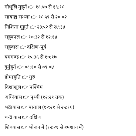
गोधूलि मुहूर्त 👉 १८:५७ से १९:१८
सायाह्न सन्ध्या 👉 १८:५९ से २०:०२
निशिता मुहूर्त 👉 २३:५२ से २४:३४
राहुकाल 👉 १०:३२ से १२:१४
राहुवास 👉 दक्षिण-पूर्व
यमगण्ड 👉 १५:३६ से १७:१७
दुर्मुहूर्त 👉 ०८:१० से ०९:०४
होमाहुति 👉 गुरु
दिशाशूल 👉 पश्चिम
अग्निवास 👉 पृथ्वी (१२:२१ तक)
भद्रावास 👉 पाताल (१२:२१ से २५:१६)
चन्द्र वास 👉 दक्षिण
शिववास 👉 भोजन में (१२:२१ से श्मशान में)