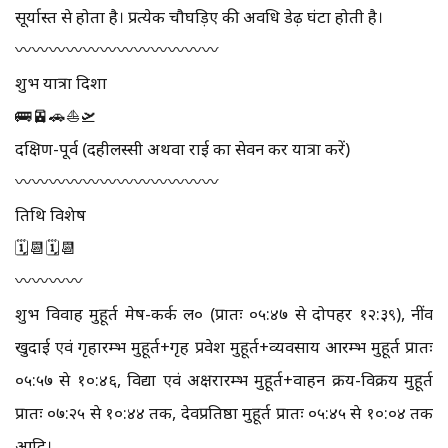
सूर्यास्त से होता है। प्रत्येक चौघड़िए की अवधि डेढ़ घंटा होती है।
〰️〰️〰️〰️〰️〰️〰️〰️〰️〰️〰️〰️
शुभ यात्रा दिशा
🚌🚈🚗⛵🛫
दक्षिण-पूर्व (दहीलस्सी अथवा राई का सेवन कर यात्रा करें)
〰️〰️〰️〰️〰️〰️〰️〰️〰️〰️〰️〰️
तिथि विशेष
🗓📆🗓📆
〰️〰️〰️〰️
शुभ विवाह मुहूर्त मेष-कर्क ल० (प्रातः ०५:४७ से दोपहर १२:३९), नींव
खुदाई एवं गृहारम्भ मुहूर्त+गृह प्रवेश मुहूर्त+व्यवसाय आरम्भ मुहूर्त प्रातः
०५:५७ से १०:४६, विद्या एवं अक्षरारम्भ मुहूर्त+वाहन क्रय-विक्रय मुहूर्त
प्रातः ०७:२५ से १०:४४ तक, देवप्रतिष्ठा मुहूर्त प्रातः ०५:४५ से १०:०४ तक
आदि।