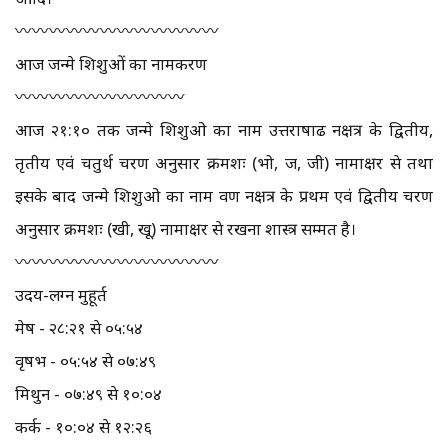
〰️〰️〰️〰️〰️〰️〰️〰️〰️〰️〰️〰️
आज जन्मे शिशुओं का नामकरण
〰️〰️〰️〰️〰️〰️〰️〰️〰️〰️
आज २१:१० तक जन्मे शिशुओ का नाम उत्तराषाढ नक्षत्र के द्वितीय,
तृतीय एवं चतुर्थ चरण अनुसार क्रमशः (भो, ज, जी) नामाक्षर से तथा
इसके बाद जन्मे शिशुओ का नाम श्रवण नक्षत्र के प्रथम एवं द्वितीय चरण
अनुसार क्रमशः (खी, खू) नामाक्षर से रखना शास्त्र सम्मत है।
〰️〰️〰️〰️〰️〰️〰️〰️〰️〰️〰️〰️
उदय-लग्न मुहूर्त
मेष - २८:२१ से ०५:५४
वृषभ - ०५:५४ से ०७:४९
मिथुन - ०७:४९ से १०:०४
कर्क - १०:०४ से १२:२६