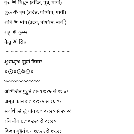
गुरु 🌟 मिथुन (उदित, पूर्व, मार्गी)
शुक्र 🌟 वृष (उदित, पश्चिम, मार्गी)
शनि 🌟 मीन (उदय, पश्चिम, मार्गी)
राहु 🌟 कुम्भ
केतु 🌟 सिंह
〰️〰️〰️〰️〰️〰️〰️〰️〰️〰️〰️〰️〰️
शुभाशुभ मुहूर्त विचार
⏳⏲⏳⏲⏳⏲⏳
〰️〰️〰️〰️〰️〰️〰️
अभिजित मुहूर्त 👉 ११:४७ से १२:४१
अमृत काल 👉 १४:१५ से १६:०१
सर्वार्थ सिद्धि योग 👉 २१:२० से २९:२८
रवि योग 👉 ०५:२८ से २१:२०
विजय मुहूर्त 👉 १४:२९ से १५:२३