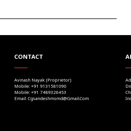
CONTACT
A
Avinash Nayak (Proprietor)
Ad
Mobile: +91 9131581090
Di
Mobile: +91 7489326453
Ch
Email: Cgsandeshmsmd@gmail.com
In