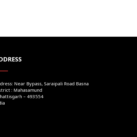
DDRESS
dress: Near Bypass, Saraipali Road Basna
strict : Mahasamund
hattisgarh – 493554
dia