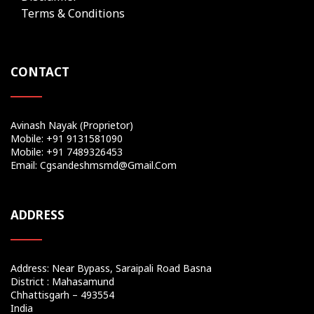
Terms & Conditions
CONTACT
Avinash Nayak (Proprietor)
Mobile: +91 9131581090
Mobile: +91 7489326453
Email: Cgsandeshmsmd@gmail.com
ADDRESS
Address: Near Bypass, Saraipali Road Basna
District : Mahasamund
Chhattisgarh – 493554
India