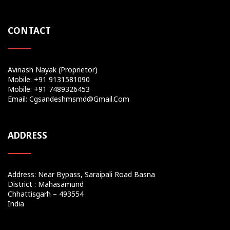
CONTACT
Avinash Nayak (Proprietor)
Mobile: +91 9131581090
Mobile: +91 7489326453
Email: Cgsandeshmsmd@gmail.com
ADDRESS
Address: Near Bypass, Saraipali Road Basna
District : Mahasamund
Chhattisgarh – 493554
India