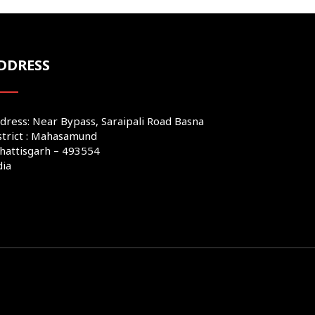
DDRESS
dress: Near Bypass, Saraipali Road Basna
strict : Mahasamund
hattisgarh – 493554
dia