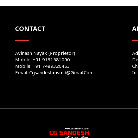
CONTACT
A
Avinash Nayak (Proprietor)
Ad
Mobile: +91 9131581090
Di
Mobile: +91 7489326453
Ch
Email: Cgsandeshmsmd@gmail.com
In