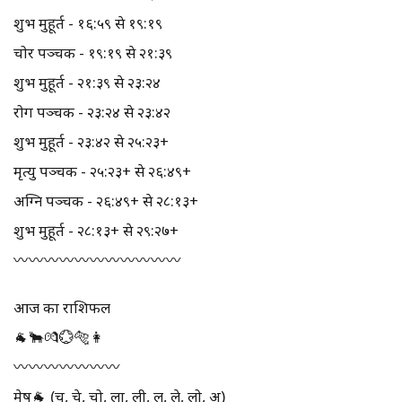
शुभ मुहूर्त - १६:५९ से १९:१९
चोर पञ्चक - १९:१९ से २१:३९
शुभ मुहूर्त - २१:३९ से २३:२४
रोग पञ्चक - २३:२४ से २३:४२
शुभ मुहूर्त - २३:४२ से २५:२३+
मृत्यु पञ्चक - २५:२३+ से २६:४९+
अग्नि पञ्चक - २६:४९+ से २८:१३+
शुभ मुहूर्त - २८:१३+ से २९:२७+
〰️〰️〰️〰️〰️〰️〰️〰️〰️〰️〰️
आज का राशिफल
🐐🐂💏💮🐅👩
〰️〰️〰️〰️〰️〰️〰️
मेष🐐 (चू, चे, चो, ला, ली, लू, ले, लो, अ)