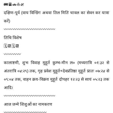
🚌🚈🚗⛵🛫
दक्षिण-पूर्व (वाय विन्डिंग अथवा तिल मिश्रित चावल का सेवन कर यात्रा
करें)
〰️〰️〰️〰️〰️〰️〰️〰️〰️〰️〰️〰️
तिथि विशेष
🗓📆🗓📆
〰️〰️〰️〰️
कालाष्टमी, शुभ विवाह मुहूर्त कुम्भ-मीन ल० (मध्यरात्रि ०१:३२ से
अंतरात्रि ०४:२९) तक, गृह प्रवेश मुहूर्त+देवप्रतिष्ठा मुहूर्त प्रातः ०७:२४ से
०९:०४ तक, वाहन क्रय-विक्रय मुहूर्त दोपहर १२:२३ से सायं ०५:२३ तक
आदि।
〰️〰️〰️〰️〰️〰️〰️〰️〰️〰️〰️〰️
आज जन्मे शिशुओं का नामकरण
〰️〰️〰️〰️〰️〰️〰️〰️〰️〰️