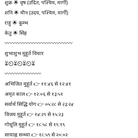
शुक्र 🌟 वृष (उदित, पश्चिम, मार्गी)
शनि 🌟 मीन (उदय, पश्चिम, मार्गी)
राहु 🌟 कुम्भ
केतु 🌟 सिंह
〰️〰️〰️〰️〰️〰️〰️〰️〰️〰️〰️〰️〰️
शुभाशुभ मुहूर्त विचार
⏳⏲⏳⏲⏳⏲⏳
〰️〰️〰️〰️〰️〰️〰️
अभिजित मुहूर्त 👉 ११:४६ से १२:४१
अमृत काल 👉 १२:०६ से १३:५१
सर्वार्थ सिद्धि योग 👉 ०५:२८ से २३:२४
विजय मुहूर्त 👉 १४:२९ से १५:२३
गोधूलि मुहूर्त 👉 १८:५८ से १९:१९
सायाह्न सन्ध्या 👉 १८:५९ से २०:०२