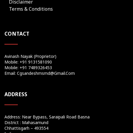
Disclaimer
Terms & Conditions
CONTACT
Avinash Nayak (Proprietor)
Mobile: +91 9131581090
Mobile: +91 7489326453
Email: Cgsandeshmsmd@gmail.com
ADDRESS
Address: Near Bypass, Saraipali Road Basna
District : Mahasamund
Chhattisgarh – 493554