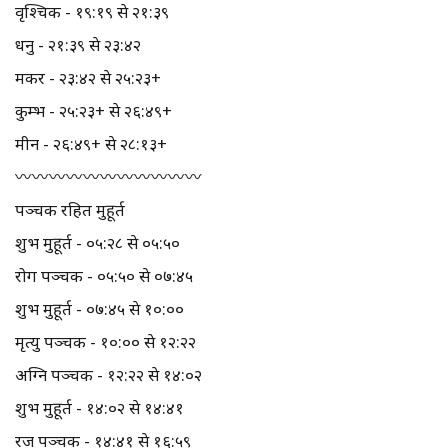
वृश्चिक - १९:१९ से २१:३९
धनु - २१:३९ से २३:४२
मकर - २३:४२ से २५:२३+
कुम्भ - २५:२३+ से २६:४९+
मीन - २६:४९+ से २८:१३+
〰️〰️〰️〰️〰️〰️〰️〰️〰️〰️〰️
पञ्चक रहित मुहूर्त
शुभ मुहूर्त - ०५:२८ से ०५:५०
रोग पञ्चक - ०५:५० से ०७:४५
शुभ मुहूर्त - ०७:४५ से १०:००
मृत्यु पञ्चक - १०:०० से १२:२२
अग्नि पञ्चक - १२:२२ से १४:०२
शुभ मुहूर्त - १४:०२ से १४:४१
रज पञ्चक - १४:४१ से १६:५९