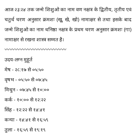
आज २३:२४ तक जन्मे शिशुओ का नाम श्रवण नक्षत्र के द्वितीय, तृतीय एवं
चतुर्थ चरण अनुसार क्रमशः (खू, खे, खो) नामाक्षर से तथा इसके बाद
जन्मे शिशुओ का नाम धनिष्ठा नक्षत्र के प्रथम चरण अनुसार क्रमशः (गा)
नामाक्षर से रखना शास्त्र सम्मत है।
〰️〰️〰️〰️〰️〰️〰️〰️〰️〰️〰️〰️
उदय-लग्न मुहूर्त
मेष - २८:१७ से ०५:५०
वृषभ - ०५:५० से ०७:४५
मिथुन - ०७:४५ से १०:००
कर्क - १०:०० से १२:२२
सिंह - १२:२२ से १४:४१
कन्या - १४:४१ से १६:५९
तुला - १६:५९ से १९:१९