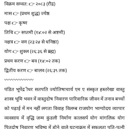
विक्रम सम्वत: 👉 २०८३ (रौद्र)
मास 👉 (प्रथम शुद्ध) ज्येष्ठ
पक्ष 👉 कृष्ण
तिथि 👉 सप्तमी (१४:०२ से अष्टमी)
नक्षत्र 👉 श्रवण (२३:२४ से धनिष्ठा)
योग 👉 शुक्ल (२६:३६ से ब्रह्म)
प्रथम करण 👉 बव (१४:०२ तक)
द्वितीय करण 👉 बालव (२६:३९ तक)
〰️〰️〰️〰️〰️〰️
पंडित भूपेंद्र श्रीधर सतपति ज्योतिषाचार्य एम ए संस्कृत हस्तरेखा वास्तु
शास्त्र भूमि भवन में वास्तुदोष निवारण पारिवारिक जीवन में तनाव बच्चों
को पढ़ाई में मन नहीं लगता विवाह विलम्ब राजयोग भाग्योदय व्यापार
व्यवसाय में वृद्धि जन्म कुंडली निर्माण कालसर्प योग मांगलिक योग
पितृदोष निवारण भविष्य में होने वाले घटनाक्रम में सफ़लता पति-पत्नी