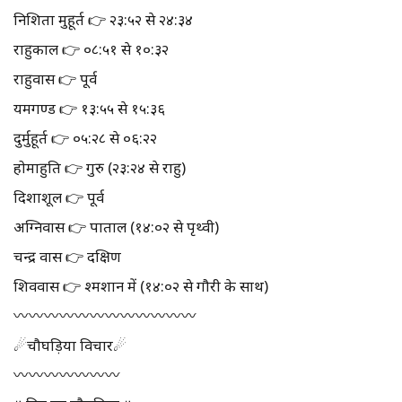
निशिता मुहूर्त 👉 २३:५२ से २४:३४
राहुकाल 👉 ०८:५१ से १०:३२
राहुवास 👉 पूर्व
यमगण्ड 👉 १३:५५ से १५:३६
दुर्मुहूर्त 👉 ०५:२८ से ०६:२२
होमाहुति 👉 गुरु (२३:२४ से राहु)
दिशाशूल 👉 पूर्व
अग्निवास 👉 पाताल (१४:०२ से पृथ्वी)
चन्द्र वास 👉 दक्षिण
शिववास 👉 श्मशान में (१४:०२ से गौरी के साथ)
〰️〰️〰️〰️〰️〰️〰️〰️〰️〰️〰️〰️
☄चौघड़िया विचार☄
〰️〰️〰️〰️〰️〰️〰️