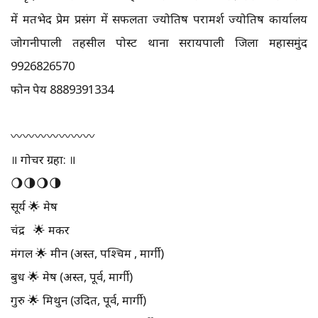
में मतभेद प्रेम प्रसंग में सफलता ज्योतिष परामर्श ज्योतिष कार्यालय
जोगनीपाली तहसील पोस्ट थाना सरायपाली जिला महासमुंद
9926826570
फोन पेय 8889391334
〰️〰️〰️〰️〰️〰️〰️
॥ गोचर ग्रहा: ॥
🌖🌗🌖🌗
सूर्य 🌟 मेष
चंद्र 🌟 मकर
मंगल 🌟 मीन (अस्त, पश्चिम , मार्गी)
बुध 🌟 मेष (अस्त, पूर्व, मार्गी)
गुरु 🌟 मिथुन (उदित, पूर्व, मार्गी)