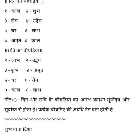
॥ दिन का चौघड़िया ॥
१ - काल २ - शुभ
३ - रोग ४ - उद्वेग
५ - चर ६ - लाभ
७ - अमृत ८ - काल
॥रात्रि का चौघड़िया॥
१ - लाभ २ - उद्वेग
३ - शुभ ४ - अमृत
५ - चर ६ - रोग
७ - काल ८ - लाभ
नोट👉 दिन और रात्रि के चौघड़िया का आरंभ क्रमशः सूर्योदय और
सूर्यास्त से होता है। प्रत्येक चौघड़िए की अवधि डेढ़ घंटा होती है।
〰️〰️〰️〰️〰️〰️〰️〰️〰️〰️〰️〰️
शुभ यात्रा दिशा