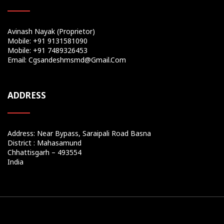
Avinash Nayak (Proprietor)
Mobile: +91 9131581090
Mobile: +91 7489326453
Email: Cgsandeshmsmd@gmail.com
ADDRESS
Address: Near Bypass, Saraipali Road Basna
District : Mahasamund
Chhattisgarh – 493554
India